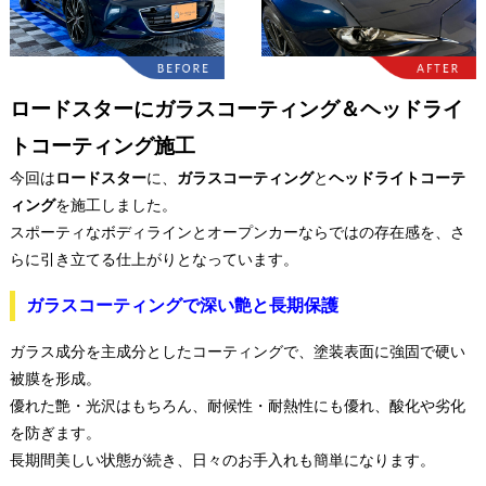
ロードスターにガラスコーティング＆ヘッドライ
トコーティング施工
今回は
ロードスター
に、
ガラスコーティング
と
ヘッドライトコーテ
ィング
を施工しました。
スポーティなボディラインとオープンカーならではの存在感を、さ
らに引き立てる仕上がりとなっています。
ガラスコーティングで深い艶と長期保護
ガラス成分を主成分としたコーティングで、塗装表面に強固で硬い
被膜を形成。
優れた艶・光沢はもちろん、耐候性・耐熱性にも優れ、酸化や劣化
を防ぎます。
長期間美しい状態が続き、日々のお手入れも簡単になります。