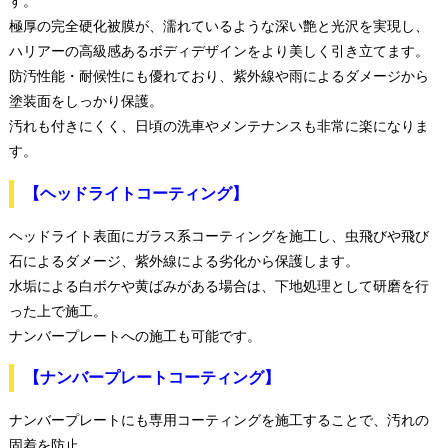
す。
極厚の完全硬化被膜が、濡れているような深い艶と光沢を実現し、
ハリアーの高級感あるボディデザインをより美しく引き立てます。
防汚性能・耐候性にも優れており、紫外線や雨によるダメージから
塗装面をしっかり保護。
汚れも付きにくく、日頃の洗車やメンテナンスも非常に楽になりま
す。
【ヘッドライトコーティング】
ヘッドライト表面にガラス系コーティングを施工し、虫飛びや飛び
石によるダメージ、紫外線による劣化から保護します。
水垢による白ボケや黄ばみがある場合は、下地処理として研磨を行
った上で施工。
ナンバープレートへの施工も可能です。
【ナンバープレートコーティング】
ナンバープレートにも専用コーティングを施工することで、汚れの
固着を防止。