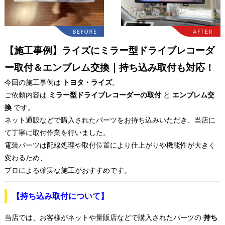
【施工事例】ライズにミラー型ドライブレコーダ
ー取付＆エンブレム交換｜持ち込み取付も対応！
今回の施工事例は
トヨタ・ライズ
。
ご依頼内容は
ミラー型ドライブレコーダーの取付
と
エンブレム交
換
です。
ネット通販などで購入されたパーツをお持ち込みいただき、当店に
て丁寧に取付作業を行いました。
電装パーツは配線処理や取付位置により仕上がりや機能性が大きく
変わるため、
プロによる確実な施工がおすすめです。
【持ち込み取付について】
当店では、お客様がネットや量販店などで購入されたパーツの
持ち