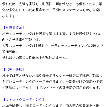
優れた艶・光沢を実現し、耐候性、耐熱性などにも優れており、酸
化や劣化しにくいため長寿命で、日頃のメンテナンスもかなり楽に
なります！
【被膜層追加】
ボディコーティングは被膜層を追加する事により被膜性能をさらに
向上させる事が可能です。
ガラスコーティングは1層まで、セラミックコーティングは2層まで
追加可能。
それ以上の追加は性能向上が見込めません。
【ボディ研磨】
洗浄では落とせない水垢や傷をポリッシャー研磨にて除去、艶出し
を行いコーティングのベースを作ります。一部分だけの研磨やボデ
ィ状態によりライト・ミドル・ハードの３段階の強さを選べます。
【ウィンドウコーティング】
水垢を除去し、撥水コーティングします、雨天時の視界確保へ是