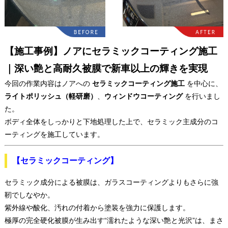
【施工事例】ノアにセラミックコーティング施工
｜深い艶と高耐久被膜で新車以上の輝きを実現
今回の作業内容はノアへの
セラミックコーティング施工
を中心に、
ライトポリッシュ（軽研磨）
、
ウィンドウコーティング
を行いまし
た。
ボディ全体をしっかりと下地処理した上で、セラミック主成分のコ
ーティングを施工しています。
【セラミックコーティング】
セラミック成分による被膜は、ガラスコーティングよりもさらに強
靭でしなやか。
紫外線や酸化、汚れの付着から塗装を強力に保護します。
極厚の完全硬化被膜が生み出す“濡れたような深い艶と光沢”は、まさ